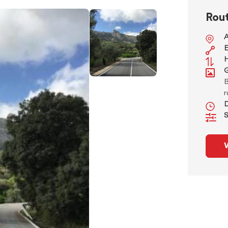
Rou
A
E
H
G
B
r
D
S