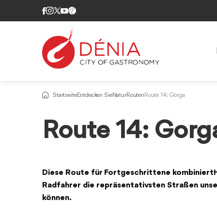
Startseite
Entdecken Sie
Natur
Routen
Route 14: Gorga
Route 14: Gorg
Diese Route
für Fortgeschrittene kombiniert
Radfahrer
die repräsentativsten Straßen uns
können.