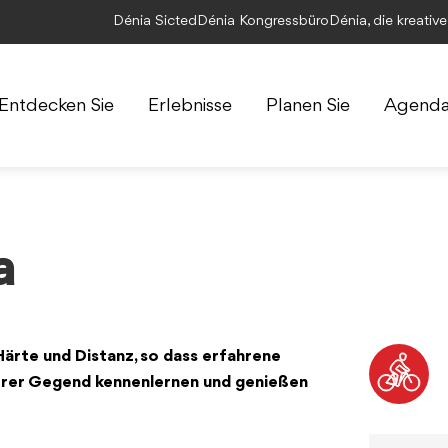
Dénia Sicted
Dénia Kongressbüro
Dénia, die kreativ
Entdecken Sie
Erlebnisse
Planen Sie
Agend
a
Härte und Distanz, so dass
erfahrene
erer Gegend kennenlernen und genießen