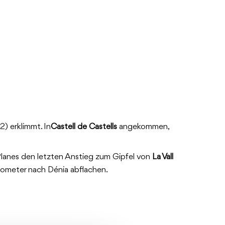
) erklimmt. In
Castell de Castells
angekommen,
Planes den letzten Anstieg zum Gipfel von
La Vall
ilometer nach Dénia abflachen.