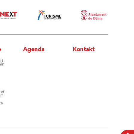
e
Agenda
Kontakt
os
hin
gen
em
te