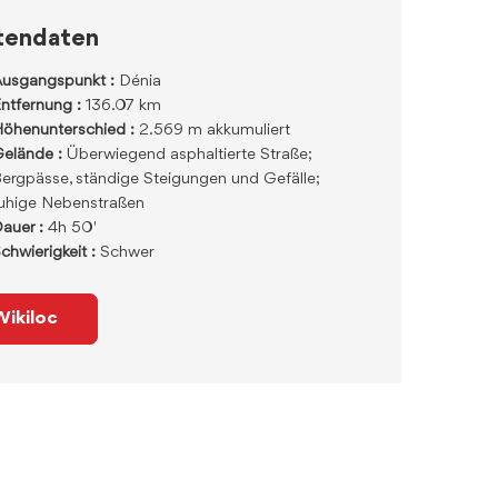
tendaten
usgangspunkt :
Dénia
ntfernung :
136.07 km
öhenunterschied :
2.569 m akkumuliert
elände :
Überwiegend asphaltierte Straße;
ergpässe, ständige Steigungen und Gefälle;
uhige Nebenstraßen
auer :
4h 50'
chwierigkeit :
Schwer
Wikiloc