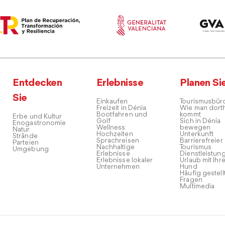
Entdecken
Erlebnisse
Planen Si
Sie
Einkaufen
Tourismusbür
Freizeit in Dénia
Wie man dort
Bootfahren und
kommt
Erbe und Kultur
Golf
Sich in Dénia
Enogastronomie
Wellness
bewegen
Natur
Hochzeiten
Unterkunft
Strände
Sprachreisen
Barrierefreier
Parteien
Nachhaltige
Tourismus
Umgebung
Erlebnisse
Dienstleistun
Erlebnisse lokaler
Urlaub mit Ihr
Unternehmen
Hund
Häufig gestell
Fragen
Multimedia