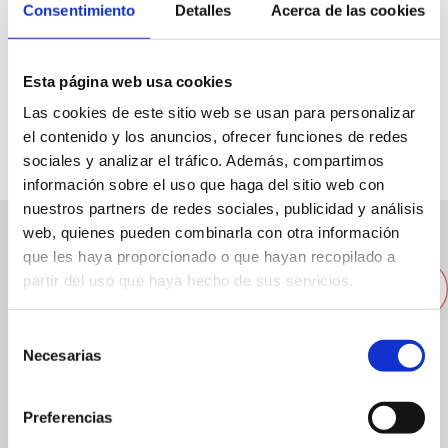
Consentimiento
Detalles
Acerca de las cookies
C/ Ramón y Cajal, 14
Esta página web usa cookies
96 5781087
Las cookies de este sitio web se usan para personalizar
el contenido y los anuncios, ofrecer funciones de redes
sociales y analizar el tráfico. Además, compartimos
información sobre el uso que haga del sitio web con
nuestros partners de redes sociales, publicidad y análisis
web, quienes pueden combinarla con otra información
Other nearby restaurants
que les haya proporcionado o que hayan recopilado a
partir del uso que haya hecho de sus servicios.
Selección
Necesarias
de
consentimiento
Preferencias