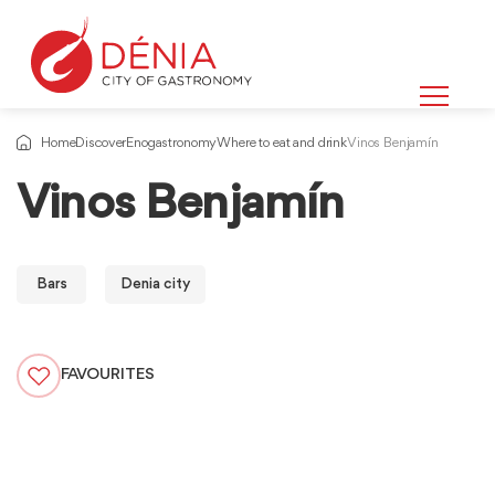
Home
Discover
Enogastronomy
Where to eat and drink
Vinos Benjamín
Vinos Benjamín
Bars
Denia city
FAVOURITES