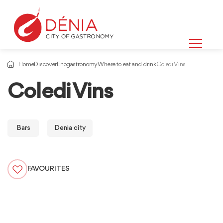
Home
Discover
Enogastronomy
Where to eat and drink
Coledi Vins
Coledi Vins
Bars
Denia city
FAVOURITES