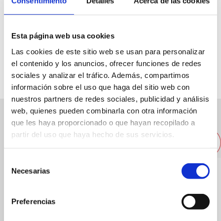
Consentimiento
Detalles
Acerca de las cookies
C/ Abu-Zeyan, 1
Esta página web usa cookies
Las cookies de este sitio web se usan para personalizar
96 5782004
el contenido y los anuncios, ofrecer funciones de redes
sociales y analizar el tráfico. Además, compartimos
información sobre el uso que haga del sitio web con
nuestros partners de redes sociales, publicidad y análisis
web, quienes pueden combinarla con otra información
que les haya proporcionado o que hayan recopilado a
Other nearby restaurants
partir del uso que haya hecho de sus servicios.
Selección
Necesarias
de
consentimiento
Preferencias