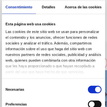
Capacity:
70
Consentimiento
Detalles
Acerca de las cookies
FAVOURITES
Esta página web usa cookies
Las cookies de este sitio web se usan para personalizar
el contenido y los anuncios, ofrecer funciones de redes
sociales y analizar el tráfico. Además, compartimos
información sobre el uso que haga del sitio web con
nuestros partners de redes sociales, publicidad y análisis
Other nearby restaurants
web, quienes pueden combinarla con otra información
que les haya proporcionado o que hayan recopilado a
partir del uso que haya hecho de sus servicios.
Selección
Necesarias
de
consentimiento
Preferencias