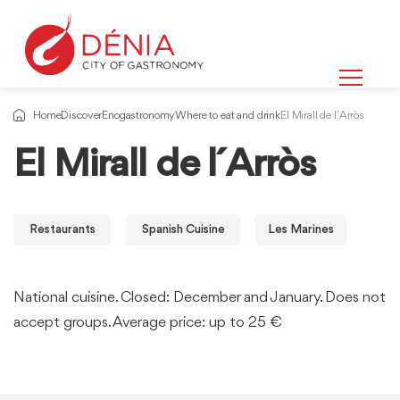
Home
Discover
Enogastronomy
Where to eat and drink
El Mirall de l´Arròs
El Mirall de l´Arròs
Restaurants
Spanish Cuisine
Les Marines
National cuisine. Closed: December and January. Does not
accept groups. Average price: up to 25 €