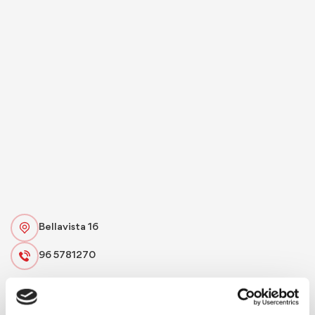
Bellavista 16
96 5781270
Specialty:
Rice menus