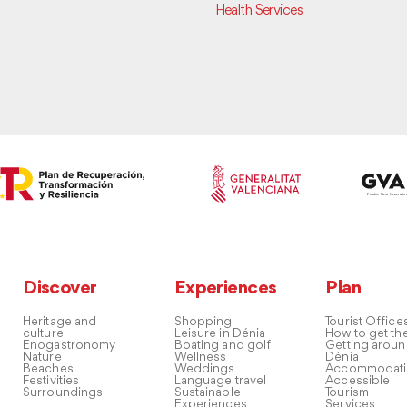
Health Services
Discover
Experiences
Plan
Heritage and
Shopping
Tourist Office
culture
Leisure in Dénia
How to get th
Enogastronomy
Boating and golf
Getting arou
Nature
Wellness
Dénia
Beaches
Weddings
Accommodati
Festivities
Language travel
Accessible
Surroundings
Sustainable
Tourism
Experiences
Services