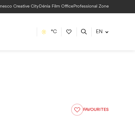
Unesco Creative City
Dénia Film Office
Professional Zone
°C
EN
FAVOURITES