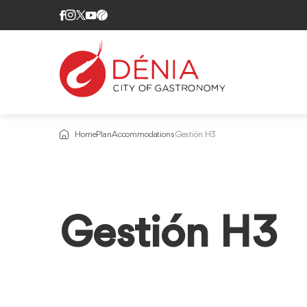
Home
Plan
Accommodations
Gestión H3
Gestión H3