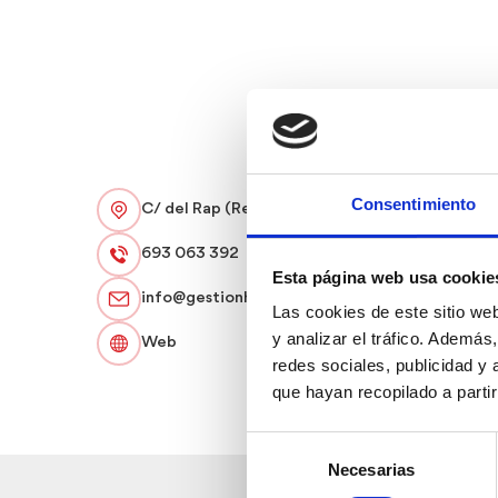
Consentimiento
C/ del Rap (Residencial Belmar 6-16)
693 063 392
Esta página web usa cookie
info@gestionh3.com
Las cookies de este sitio we
y analizar el tráfico. Ademá
Web
redes sociales, publicidad y
que hayan recopilado a parti
Selección
Necesarias
de
consentimiento