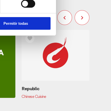
Permitir todas
El Mos
Local Cui
Republic
Chinese Cuisine