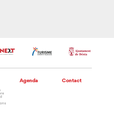
Agenda
Contact
s
ere
nd
ons