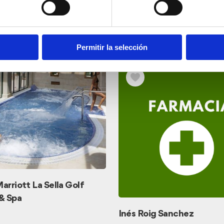
tions
Permitir la selección
arriott La Sella Golf
& Spa
Inés Roig Sanchez