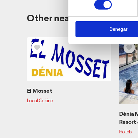
Other nearby accommoda
Denegar
El Mosset
Local Cuisine
Dénia M
Resort 
Hotels