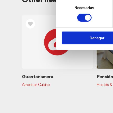
Other nearby restaurants
Selección
Necesarias
de
consentimiento
Denegar
 Rosa)
Guantanamera
Pensión
American Cuisine
Hostels &