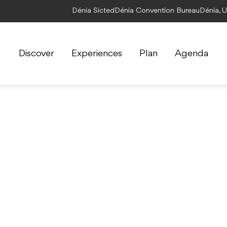
Dénia Sicted
Dénia Convention Bureau
Dénia, 
Discover
Experiences
Plan
Agenda