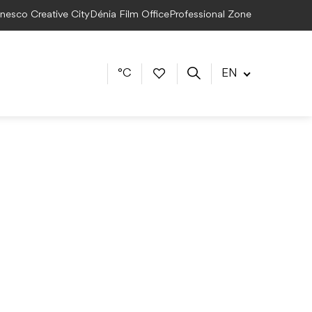
Unesco Creative City
Dénia Film Office
Professional Zone
°C
EN