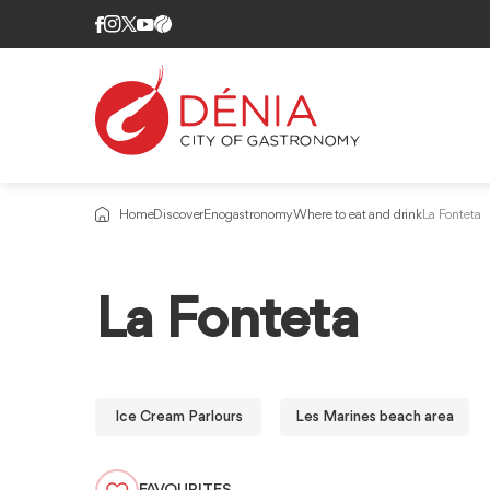
Home
Discover
Enogastronomy
Where to eat and drink
La Fonteta
La Fonteta
Ice Cream Parlours
Les Marines beach area