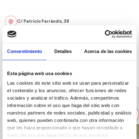
C/ Patricio Ferràndiz, 38
96 578 15 33
denia.alicante@correos.es
Consentimiento
Detalles
Acerca de las cookies
Web
Esta página web usa cookies
Las cookies de este sitio web se usan para personalizar
el contenido y los anuncios, ofrecer funciones de redes
sociales y analizar el tráfico. Además, compartimos
Other nearby companies
información sobre el uso que haga del sitio web con
nuestros partners de redes sociales, publicidad y análisis
web, quienes pueden combinarla con otra información
que les haya proporcionado o que hayan recopilado a
partir del uso que haya hecho de sus servicios.