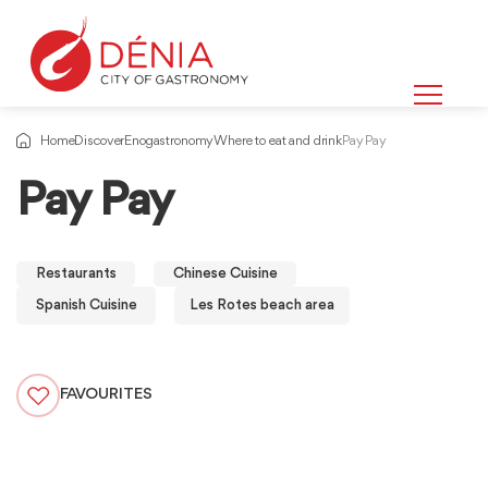
Home
Discover
Enogastronomy
Where to eat and drink
Pay Pay
Pay Pay
Restaurants
Chinese Cuisine
Spanish Cuisine
Les Rotes beach area
FAVOURITES