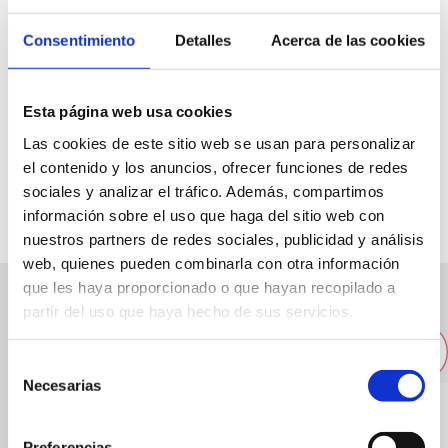
Consentimiento
Detalles
Acerca de las cookies
Urb. Tropicana, 10
Esta página web usa cookies
639108350
Las cookies de este sitio web se usan para personalizar
el contenido y los anuncios, ofrecer funciones de redes
Web
sociales y analizar el tráfico. Además, compartimos
información sobre el uso que haga del sitio web con
nuestros partners de redes sociales, publicidad y análisis
web, quienes pueden combinarla con otra información
que les haya proporcionado o que hayan recopilado a
partir del uso que haya hecho de sus servicios.
Other nearby restaurants
Selección
Necesarias
de
consentimiento
Preferencias