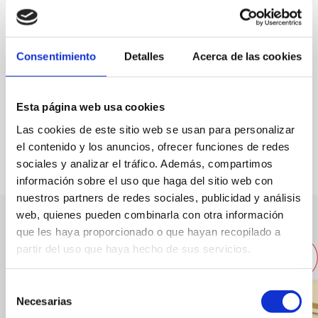
Bancalet link
Consentimiento
Detalles
Acerca de las cookies
Specialty:
seafood
Esta página web usa cookies
FAVOURITES
Las cookies de este sitio web se usan para personalizar
el contenido y los anuncios, ofrecer funciones de redes
sociales y analizar el tráfico. Además, compartimos
información sobre el uso que haga del sitio web con
nuestros partners de redes sociales, publicidad y análisis
web, quienes pueden combinarla con otra información
que les haya proporcionado o que hayan recopilado a
Other nearby restaurants
partir del uso que haya hecho de sus servicios.
Selección
Necesarias
de