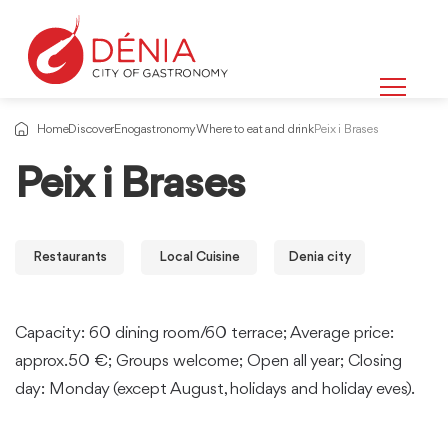
Home
Discover
Enogastronomy
Where to eat and drink
Peix i Brases
Peix i Brases
Restaurants
Local Cuisine
Denia city
Capacity: 60 dining room/60 terrace; Average price:
approx.50 €; Groups welcome; Open all year; Closing
day: Monday (except August, holidays and holiday eves).