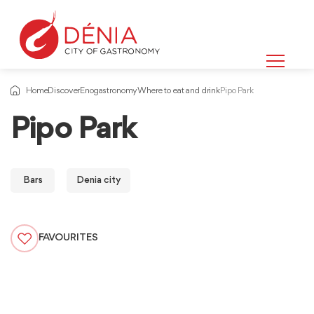
Home
Discover
Enogastronomy
Where to eat and drink
Pipo Park
Pipo Park
Bars
Denia city
FAVOURITES