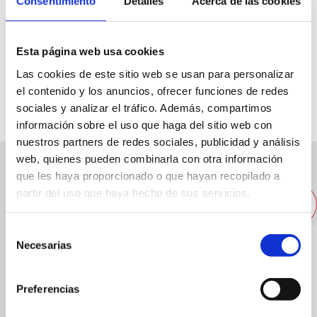
Consentimiento
Detalles
Acerca de las cookies
Joan Fuster Avenue, 28th
Esta página web usa cookies
Las cookies de este sitio web se usan para personalizar
96 5789294
el contenido y los anuncios, ofrecer funciones de redes
sociales y analizar el tráfico. Además, compartimos
información sobre el uso que haga del sitio web con
nuestros partners de redes sociales, publicidad y análisis
web, quienes pueden combinarla con otra información
que les haya proporcionado o que hayan recopilado a
Other nearby restaurants
partir del uso que haya hecho de sus servicios.
Selección
Necesarias
de
consentimiento
Preferencias