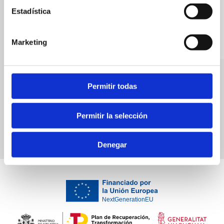
Estadística
Carlos Ferien S.L.
Marketing
Jamaica
Permitir todas
Bars
Permitir la selección
Denegar