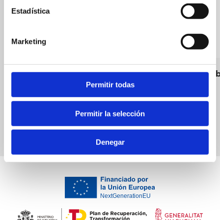
Estadística
Marketing
Bar cafetería la luna
Doner Ke
Permitir todas
Cafés
Bars
Permitir la selección
Denegar