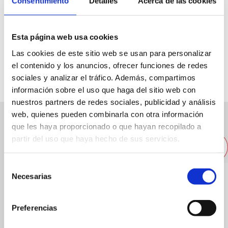
Consentimiento
Detalles
Acerca de las cookies
C/ Colón 5
Esta página web usa cookies
Las cookies de este sitio web se usan para personalizar
96 5789864
el contenido y los anuncios, ofrecer funciones de redes
sociales y analizar el tráfico. Además, compartimos
información sobre el uso que haga del sitio web con
nuestros partners de redes sociales, publicidad y análisis
web, quienes pueden combinarla con otra información
que les haya proporcionado o que hayan recopilado a
Other nearby restaurants
partir del uso que haya hecho de sus servicios.
Selección
Necesarias
de
consentimiento
Preferencias