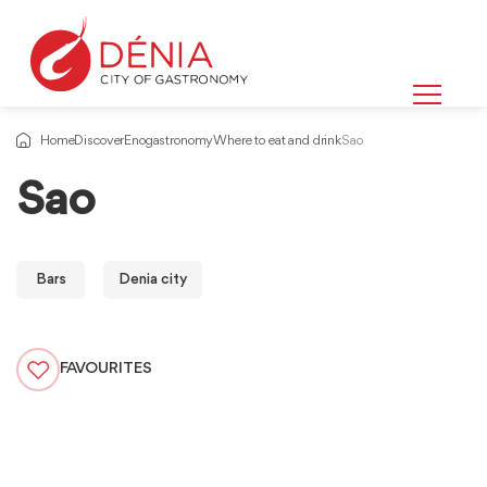
Home
Discover
Enogastronomy
Where to eat and drink
Sao
Sao
Bars
Denia city
FAVOURITES