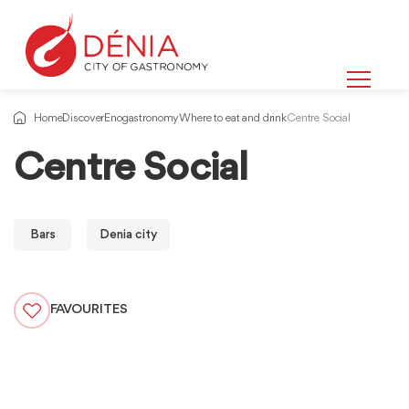
Home
Discover
Enogastronomy
Where to eat and drink
Centre Social
Centre Social
Bars
Denia city
FAVOURITES