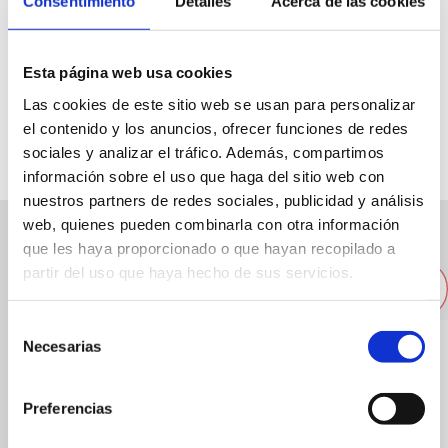
Consentimiento
Detalles
Acerca de las cookies
C/ Calderón, 4
Esta página web usa cookies
Las cookies de este sitio web se usan para personalizar
96 6426165
el contenido y los anuncios, ofrecer funciones de redes
sociales y analizar el tráfico. Además, compartimos
información sobre el uso que haga del sitio web con
nuestros partners de redes sociales, publicidad y análisis
web, quienes pueden combinarla con otra información
que les haya proporcionado o que hayan recopilado a
Other nearby restaurants
partir del uso que haya hecho de sus servicios.
Selección
Necesarias
de
consentimiento
Preferencias