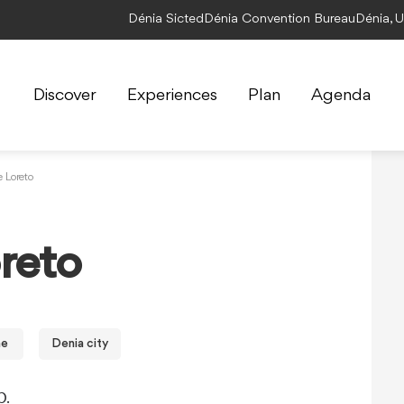
Dénia Sicted
Dénia Convention Bureau
Dénia, 
Discover
Experiences
Plan
Agenda
e Loreto
oreto
ne
Denia city
0.