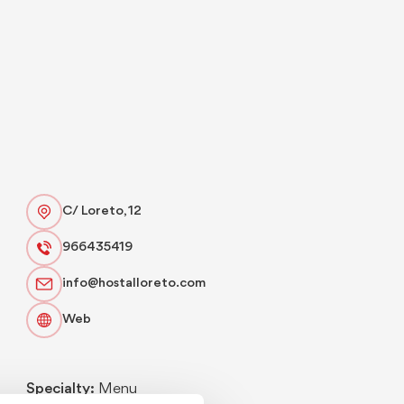
C/ Loreto, 12
966435419
info@hostalloreto.com
Web
Specialty:
Menu