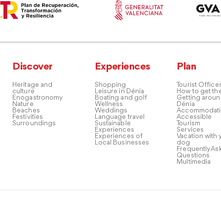
Discover
Experiences
Plan
Heritage and
Shopping
Tourist Office
culture
Leisure in Dénia
How to get th
Enogastronomy
Boating and golf
Getting arou
Nature
Wellness
Dénia
Beaches
Weddings
Accommodati
Festivities
Language travel
Accessible
Surroundings
Sustainable
Tourism
Experiences
Services
Experiences of
Vacation with 
Local Businesses
dog
Frequently As
Questions
Multimedia