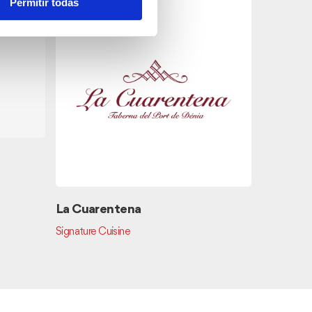
Permitir todas
Duffin 
Bars
La Cuarentena
Signature Cuisine