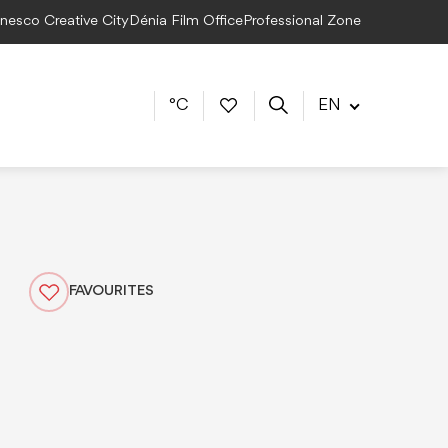
Unesco Creative City
Dénia Film Office
Professional Zone
°C
EN
FAVOURITES