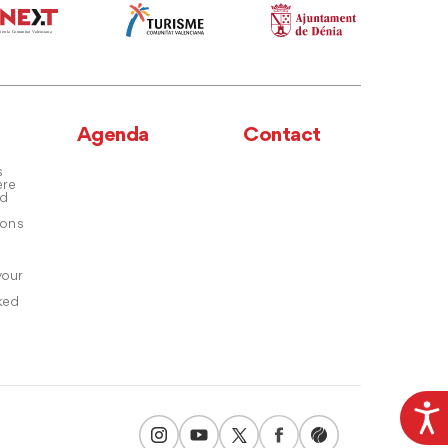
Agenda
Contact
s
ere
nd
ons
your
ked