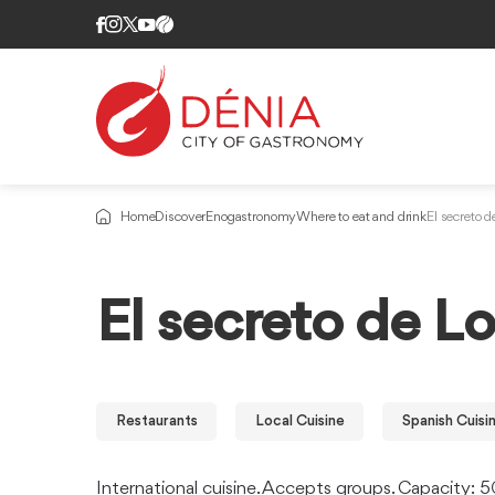
Home
Discover
Enogastronomy
Where to eat and drink
El secreto d
El secreto de L
Restaurants
Local Cuisine
Spanish Cuisi
International cuisine. Accepts groups. Capacity: 5