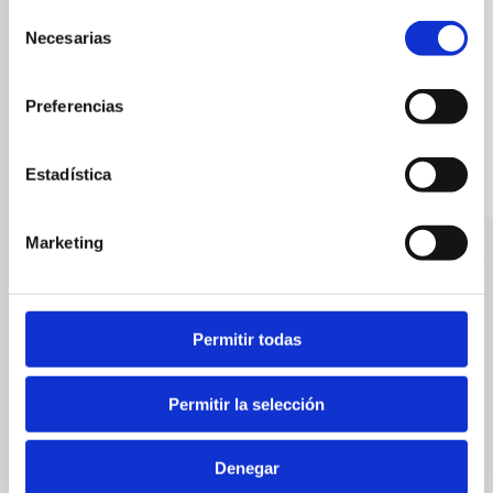
Selección
Necesarias
de
consentimiento
Preferencias
Estadística
Marketing
Ronda Murallas - Entrada al tunel del
L' Adzuvia
Castillo
Permitir todas
Permitir la selección
Denegar