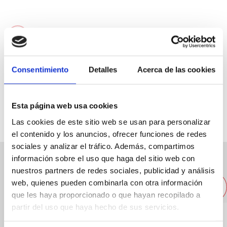
C/ Cop, 14
965364823
Consentimiento
Detalles
Acerca de las cookies
denia@viajeseci.es
Web
Esta página web usa cookies
Las cookies de este sitio web se usan para personalizar
el contenido y los anuncios, ofrecer funciones de redes
sociales y analizar el tráfico. Además, compartimos
información sobre el uso que haga del sitio web con
Other nearby companies
nuestros partners de redes sociales, publicidad y análisis
web, quienes pueden combinarla con otra información
que les haya proporcionado o que hayan recopilado a
partir del uso que haya hecho de sus servicios.