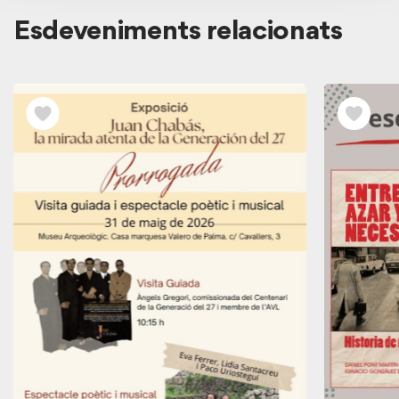
Esdeveniments relacionats
Veure
els
esdeveniments
relacionats