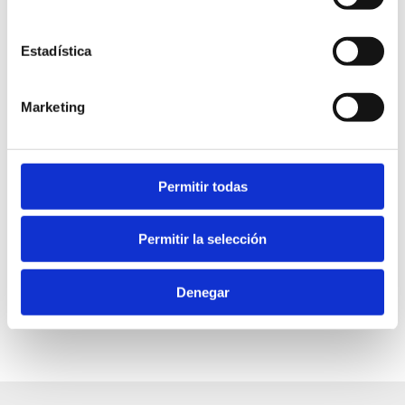
C/ Calderón, 4
Estadística
Teatre Auditori
966426165
Marketing
cultura@ayto-denia.es
5 €
Permitir todas
20.30 h
Permitir la selección
Denegar
FAVORITS