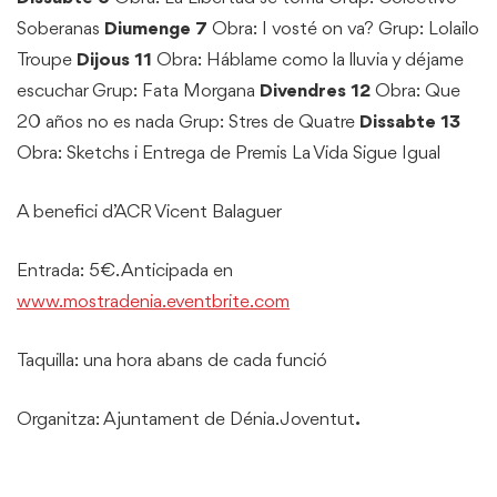
Soberanas
Diumenge 7
Obra: I vosté on va?
Grup: Lolailo
Troupe
Dijous 11
Obra: Háblame como la lluvia
y déjame
escuchar
Grup: Fata Morgana
Divendres 12
Obra: Que
20 años no es nada
Grup: Stres de Quatre
Dissabte 13
Obra: Sketchs i Entrega de Premis
La Vida Sigue Igual
A benefici d’ACR Vicent Balaguer
Entrada: 5€. Anticipada en
www.mostradenia.eventbrite.com
Taquilla: una hora abans de cada funció
Organitza: Ajuntament de Dénia. Joventut
.