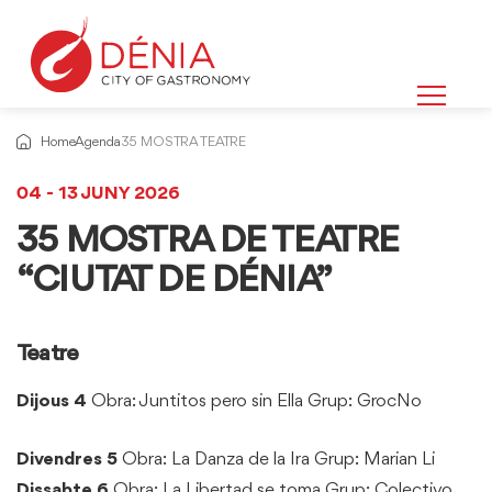
Home
Agenda
35 MOSTRA TEATRE
04 - 13 JUNY 2026
35 MOSTRA DE TEATRE
“CIUTAT DE DÉNIA”
Teatre
Dijous 4
Obra: Juntitos pero sin Ella
Grup: GrocNo
Divendres 5
Obra: La Danza de la Ira
Grup: Marian Li
Dissabte 6
Obra: La Libertad se toma
Grup: Colectivo