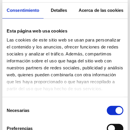
Consentimiento
Detalles
Acerca de las cookies
Més informació
Esta página web usa cookies
Las cookies de este sitio web se usan para personalizar
Teatre
el contenido y los anuncios, ofrecer funciones de redes
sociales y analizar el tráfico. Además, compartimos
Cartell
información sobre el uso que haga del sitio web con
nuestros partners de redes sociales, publicidad y análisis
web, quienes pueden combinarla con otra información
que les haya proporcionado o que hayan recopilado a
partir del uso que haya hecho de sus servicios.
Selección
Necesarias
de
consentimiento
Preferencias