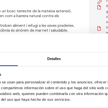
F
R
 un bosc terrestre de la mateixa extensió.
g
tuen com a barrera natural contra els
s
r
 troben aliment i refugi a les seves praderies.
I
dònia és sinònim de mar net i saludable.
r
 funció natural: esmorteeixen l’onatge,
d
P
c de la platja. Encara que puguin resultar
oral viu i ben conservat.
Detalles
s
b se usan para personalizar el contenido y los anuncios, ofrecer
s, compartimos información sobre el uso que haga del sitio web 
 análisis web, quienes pueden combinarla con otra información q
r del uso que haya hecho de sus servicios.
 com a norma general