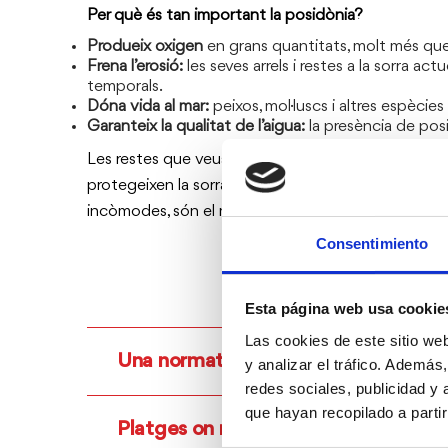
Per què és tan important la posidònia?
Produeix oxigen
en grans quantitats, molt més que
Frena l’erosió:
les seves arrels i restes a la sorra ac
temporals.
Dóna vida al mar:
peixos, mol·luscs i altres espècies
Garanteix la qualitat de l’aigua:
la presència de posi
Les restes que veus a la vora compleixen també una
protegeixen la sorra i formen part del cicle ecològi
incòmodes, són el millor indicador que ets en un lit
Consentimiento
Esta página web usa cookie
Las cookies de este sitio we
Una normativa per a la conservació
y analizar el tráfico. Ademá
redes sociales, publicidad y
que hayan recopilado a parti
Platges on no es retira la posidònia