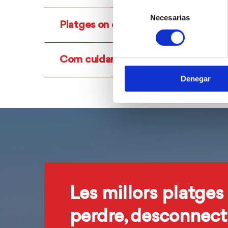
Selección
Necesarias
de
Platges on està permesa la retirada
consentimiento
Com cuidar-la
Denegar
Les millors platges
perdre, desconnecta