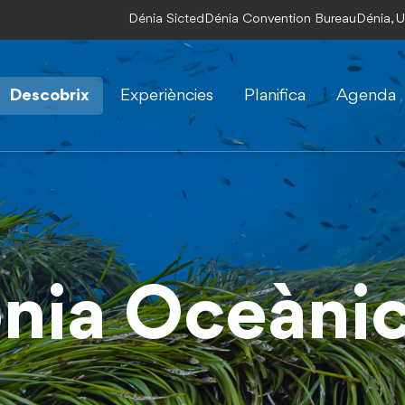
Dénia Sicted
Dénia Convention Bureau
Dénia, 
Descobrix
Experiències
Planifica
Agenda
ònia Oceàni
ònia Oceàni
ònia Oceàni