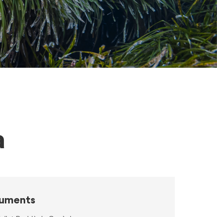
a
uments