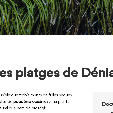
les platges de Déni
possible que trobis munts de fulles seques
estes de
posidònia oceànica
, una planta
Doc
atural que hem de protegir.