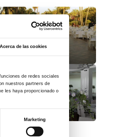
Acerca de las cookies
 Poblet Events
 funciones de redes sociales
con nuestros partners de
ue les haya proporcionado o
ial Club Nàutic de
nia
Marketing