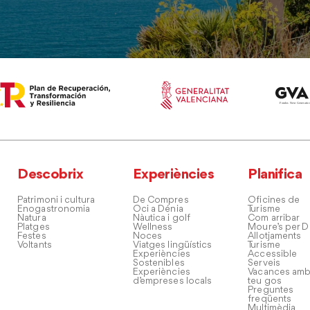
Descobrix
Experiències
Planifica
Patrimoni i cultura
De Compres
Oficines de
Enogastronomia
Oci a Dénia
Turisme
Natura
Nàutica i golf
Com arribar
Platges
Wellness
Moure’s per D
Festes
Noces
Allotjaments
Voltants
Viatges lingüístics
Turisme
Experiències
Accessible
Sostenibles
Serveis
Experiències
Vacances amb
d’empreses locals
teu gos
Preguntes
freqüents
Multimèdia