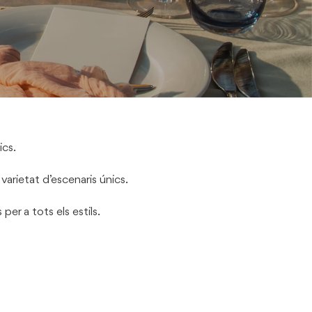
ics.
varietat d’escenaris únics.
er a tots els estils.