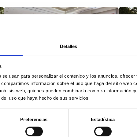
Dénia Marriott La Sella
Detalles
Golf Resort & Spa
El
s
b se usan para personalizar el contenido y los anuncios, ofrecer
s, compartimos información sobre el uso que haga del sitio web 
 análisis web, quienes pueden combinarla con otra información q
r del uso que haya hecho de sus servicios.
Re
Nou Romà
Dé
Preferencias
Estadística