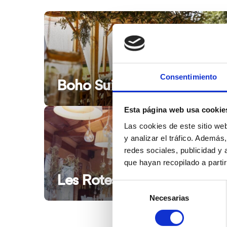
Consentimiento
Boho Suites Dénia
Esta página web usa cookie
Las cookies de este sitio we
y analizar el tráfico. Ademá
redes sociales, publicidad y
que hayan recopilado a parti
Les Rotes
Selección
Necesarias
de
consentimiento