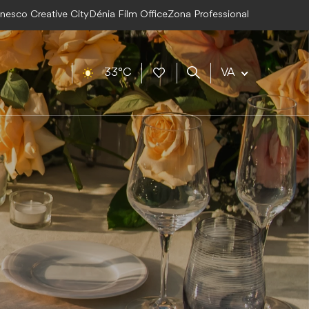
Unesco Creative City
Dénia Film Office
Zona Professional
33°C
VA