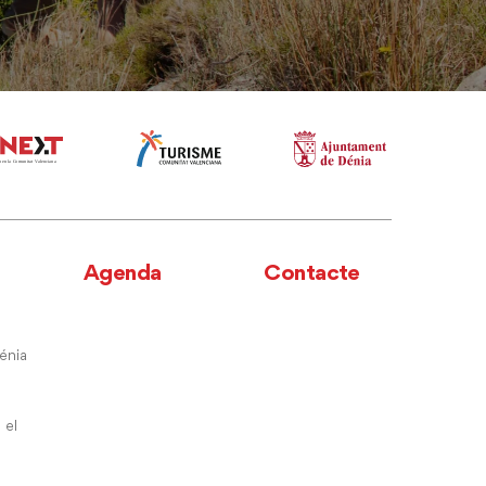
Agenda
Contacte
énia
 el