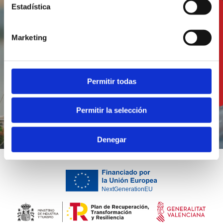
Estadística
Gaudeix de la nostra
gastronomia a un sol
Marketing
pas del mar
Permitir todas
VEURE RESTAURANTS
Permitir la selección
Denegar