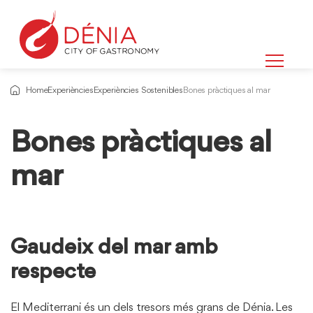
Home
Experiències
Experiències Sostenibles
Bones pràctiques al mar
Bones pràctiques al
Informació
sobre
mar
Gaudeix del mar amb
respecte
El Mediterrani és un dels tresors més grans de Dénia. Les