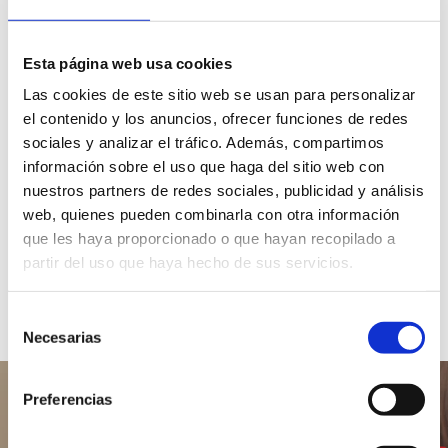
Cuida les platges i cales
Esta página web usa cookies
Redueix el teu impacte
Las cookies de este sitio web se usan para personalizar
el contenido y los anuncios, ofrecer funciones de redes
Observa sense alterar
sociales y analizar el tráfico. Además, compartimos
información sobre el uso que haga del sitio web con
nuestros partners de redes sociales, publicidad y análisis
Un mar net és vida
web, quienes pueden combinarla con otra información
que les haya proporcionado o que hayan recopilado a
partir del uso que haya hecho de sus servicios.
Gaudeix, aprèn i protegeix
Selección
Necesarias
de
consentimiento
Preferencias