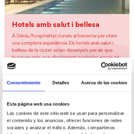
Hotels amb salut i bellesa
A Dénia, l'hospitalitat s'uneix al benestar per oferir
una completa experiència. Els hotels amb salut i
bellesa de la ciutat estan dissenyats per als que
busquen més que allotjament: autèntics espais on
cuidar-se, relaxar-se i gaudir d'un estil de vida
mediterrani.
Consentimiento
Detalles
Acerca de las cookies
SABER MÉS
Esta página web usa cookies
Las cookies de este sitio web se usan para personalizar
el contenido y los anuncios, ofrecer funciones de redes
Golf & Wellness
sociales y analizar el tráfico. Además, compartimos