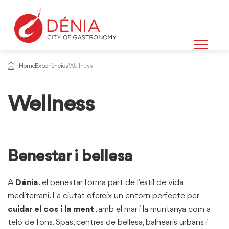
Home
Experiències
Wellness
Wellness
Informació
sobre
Benestar i bellesa
A
Dénia
, el benestar forma part de l’estil de vida
mediterrani. La ciutat ofereix un entorn perfecte per
cuidar el cos i la ment
, amb el mar i la muntanya com a
teló de fons. Spas, centres de bellesa, balnearis urbans i