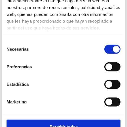
información sobre el uso que haga del sitio web con
Gaudeix del golf en un entorn únic al Club de Golf
nuestros partners de redes sociales, publicidad y análisis
La Sella, amb 27 forats dissenyats per José María
web, quienes pueden combinarla con otra información
Olazábal i vistes al Mediterrani. Complementa l
que les haya proporcionado o que hayan recopilado a
´experiència amb el resort de 5 estrelles, spa i
partir del uso que haya hecho de sus servicios.
centre wellness, on esport, relax i naturalesa
mediterrània es troben en perfecta harmonia.
Selección
Necesarias
de
SABER MÉS
consentimiento
Preferencias
Estadística
Marketing
Permitir todas