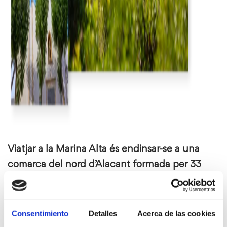
Viatjar a la Marina Alta és endinsar-se a una
comarca del nord d’Alacant formada per 33
municipis que sumen més de 180.000
habitants. La seva extensió, de 759 km², amaga
una riquesa natural i cultural que sorprèn el
Consentimiento
Detalles
Acerca de las cookies
visitant des del primer moment.