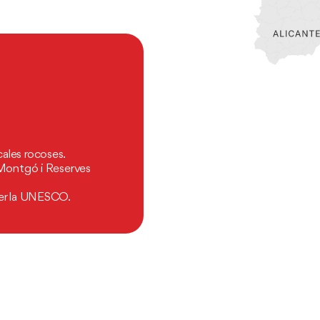
ales rocoses.
 Montgó i Reserves
per la UNESCO.