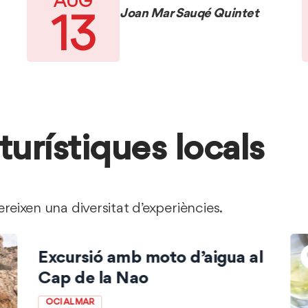
AUG
XII
Joan Mar Sauqé Quintet
13
FESTIVAL
DE
JAZZ
DE
DÉNIA
turístiques locals
reixen una diversitat d’experiències.
Excursió amb moto d’aigua al
Cap de la Nao
OCI AL MAR