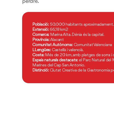
perdre.
Població:
50.000 habitants aproximadament.
Extensió:
66,18 km2
Comarca:
Marina Alta. Dénia és la capital.
Província:
Alacant
Comunitat Autònoma:
Comunitat Valenciana
LLengües:
Castellà i valencià.
Costa:
Més de 20 km, amb platges de sorra i c
Espais naturals destacats:
el Parc Natural del
Marines del Cap San Antonio.
Distinció:
Ciutat Creativa de la Gastronomia 