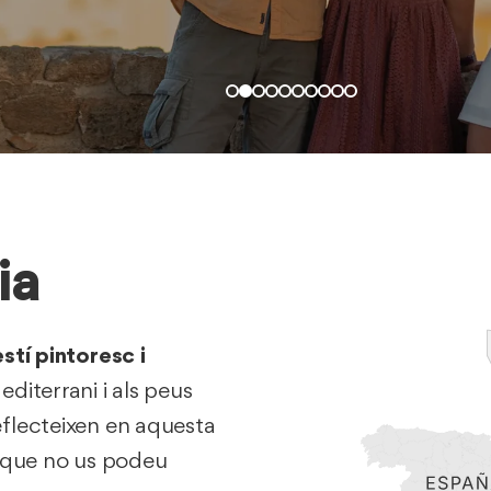
ia
stí pintoresc i
editerrani i als peus
eflecteixen en aquesta
s que no us podeu