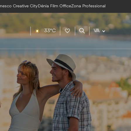
Unesco Creative City
Dénia Film Office
Zona Professional
33°C
VA