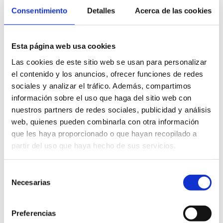
Consentimiento
Detalles
Acerca de las cookies
Autoridad Portuaria
Castell d'Olimbroi, 7
Esta página web usa cookies
Telf. 96 642 82 40
Las cookies de este sitio web se usan para personalizar
MÉS INFO
el contenido y los anuncios, ofrecer funciones de redes
sociales y analizar el tráfico. Además, compartimos
información sobre el uso que haga del sitio web con
nuestros partners de redes sociales, publicidad y análisis
web, quienes pueden combinarla con otra información
que les haya proporcionado o que hayan recopilado a
partir del uso que haya hecho de sus servicios.
Ayuntamiento
Pl. de la Constitució, s/n
Selección
Necesarias
de
Telf. 96 578 01 00
consentimiento
MÉS INFO
Preferencias