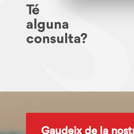
Té
alguna
consulta?
Gaudeix de la nost