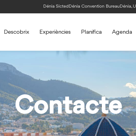
Dénia Sicted
Dénia Convention Bureau
Dénia, 
Descobrix
Experiències
Planifica
Agenda
Contacte