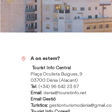
A
A on estem?
on
Tourist Info Central
estem?
Plaça Oculista Buigues, 9
03700 Dénia (Alacant)
Tel
: (+34) 96 642 23 67
Email
: denia@touristinfo.net
Email Gestió
Turistica:
gestionturismodenia@gmail.c
Tourist Info Consell