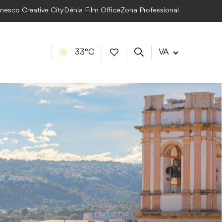
Unesco Creative City
Dénia Film Office
Zona Professional
33°C
VA