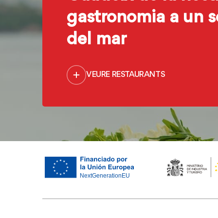
gastronomia a un s
del mar
VEURE RESTAURANTS