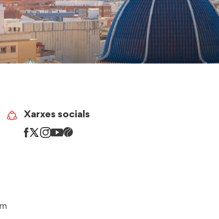
Xarxes
Xarxes socials
socials
om