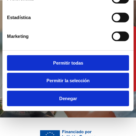
Estadística
Gaudeix de la nostra
Marketing
gastronomia a un sol
pas del mar
Permitir todas
VEURE RESTAURANTS
Permitir la selección
Denegar