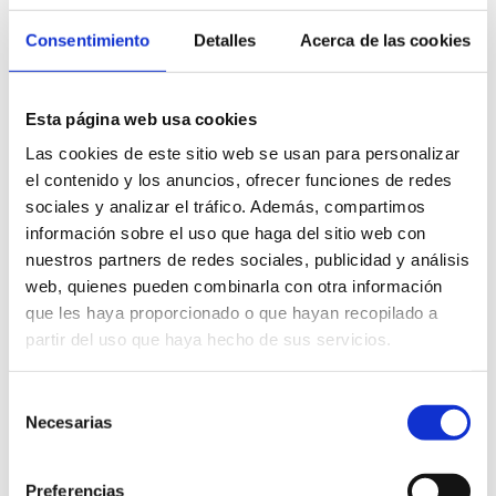
Consentimiento
Detalles
Acerca de las cookies
Esta página web usa cookies
Las cookies de este sitio web se usan para personalizar
Hotels
el contenido y los anuncios, ofrecer funciones de redes
sociales y analizar el tráfico. Además, compartimos
Com arribar
información sobre el uso que haga del sitio web con
nuestros partners de redes sociales, publicidad y análisis
web, quienes pueden combinarla con otra información
que les haya proporcionado o que hayan recopilado a
partir del uso que haya hecho de sus servicios.
Moure's per Dénia
Selección
Necesarias
de
consentimiento
Preferencias