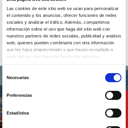
Las cookies de este sitio web se usan para personalizar
el contenido y los anuncios, ofrecer funciones de redes
sociales y analizar el tráfico. Además, compartimos
Voltants
información sobre el uso que haga del sitio web con
nuestros partners de redes sociales, publicidad y análisis
web, quienes pueden combinarla con otra información
Festes
que les haya proporcionado o que hayan recopilado a
partir del uso que haya hecho de sus servicios.
Selección
Necesarias
de
consentimiento
Preferencias
Un territori on
tradició i modernitat
Estadística
es donen la mà