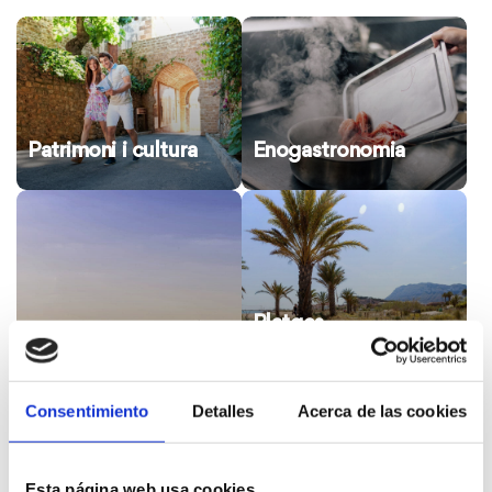
Patrimoni i cultura
Enogastronomia
Platges
Consentimiento
Detalles
Acerca de las cookies
Natura
Esta página web usa cookies