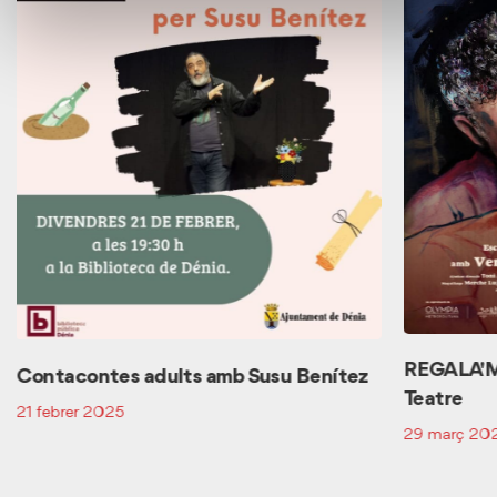
REGALA'M
Contacontes adults amb Susu Benítez
Teatre
21 febrer 2025
29 març 20