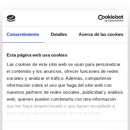
Consentimiento
Detalles
Acerca de las cookies
Esta página web usa cookies
C/ Calderón, 4
Las cookies de este sitio web se usan para personalizar
el contenido y los anuncios, ofrecer funciones de redes
Teatre Auditori
sociales y analizar el tráfico. Además, compartimos
966426165
información sobre el uso que haga del sitio web con
nuestros partners de redes sociales, publicidad y análisis
cultura@ayto-denia.es
web, quienes pueden combinarla con otra información
que les haya proporcionado o que hayan recopilado a
15 €
partir del uso que haya hecho de sus servicios.
19.30 h
Selección