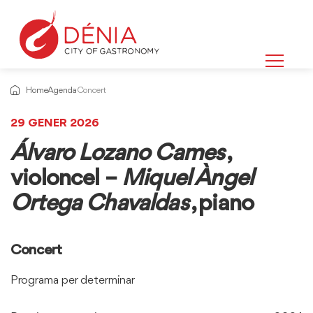
Home
Agenda
Concert
29 GENER 2026
Álvaro Lozano Cames
,
violoncel –
Miquel Àngel
Ortega Chavaldas
, piano
Concert
Programa per determinar