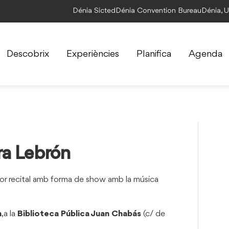
Dénia Sicted
Dénia Convention Bureau
Dénia, 
Descobrix
Experiències
Planifica
Agenda
ra Lebrón
r recital amb forma de show amb la música
h
,a la
Biblioteca Pública Juan Chabás
(c/ de