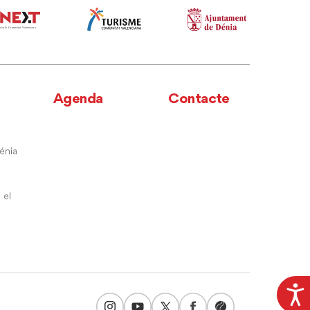
Agenda
Contacte
énia
 el