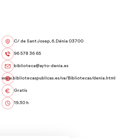
C/ de Sant Josep, 6. Dénia 03700
96 578 36 65
biblioteca@ayto-denia.es
www.bibliotecaspublicas.es/va/Bibliotecas/denia.html
Gratis
19.30 h