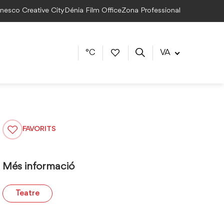
Unesco Creative City
Dénia Film Office
Zona Professional
°C
VA
FAVORITS
Més informació
Teatre