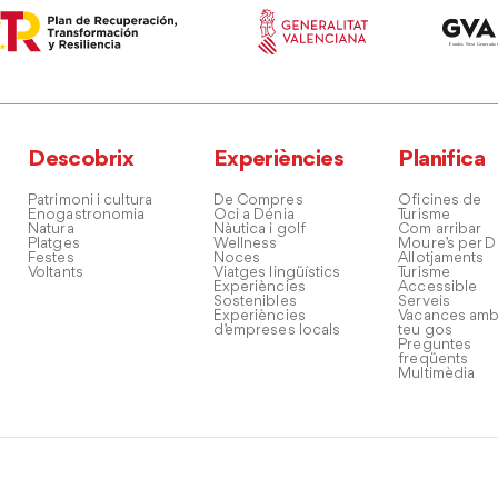
Descobrix
Experiències
Planifica
Patrimoni i cultura
De Compres
Oficines de
Enogastronomia
Oci a Dénia
Turisme
Natura
Nàutica i golf
Com arribar
Platges
Wellness
Moure’s per D
Festes
Noces
Allotjaments
Voltants
Viatges lingüístics
Turisme
Experiències
Accessible
Sostenibles
Serveis
Experiències
Vacances amb
d’empreses locals
teu gos
Preguntes
freqüents
Multimèdia