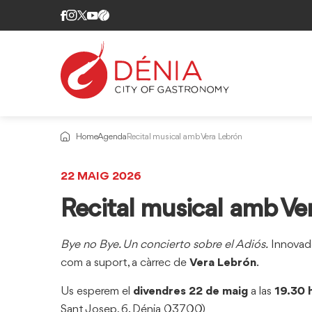
Home
Agenda
Recital musical amb Vera Lebrón
22 MAIG 2026
Recital musical amb Ve
Bye no Bye. Un concierto sobre el Adiós.
Innovado
com a suport, a càrrec de
Vera Lebrón
.
Us esperem el
divendres 22 de maig
a las
19.30 
Sant Josep, 6. Dénia 03700)