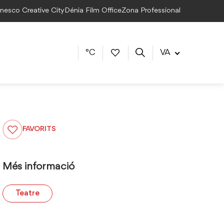
Unesco Creative City
Dénia Film Office
Zona Professional
°C
VA
FAVORITS
Més informació
Teatre