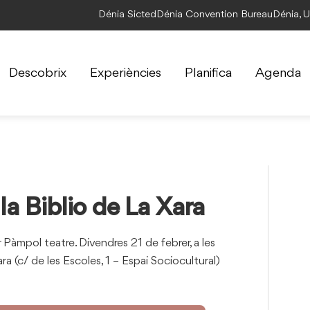
Dénia Sicted
Dénia Convention Bureau
Dénia, 
Descobrix
Experiències
Planifica
Agenda
la Biblio de La Xara
r Pàmpol teatre. Divendres 21 de febrer, a les
ra (c/ de les Escoles, 1 – Espai Sociocultural)