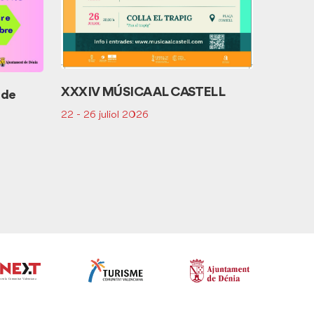
XXXIV MÚSICA AL CASTELL
o de
Azahar
convida
22 - 26 juliol 2026
16 abril 