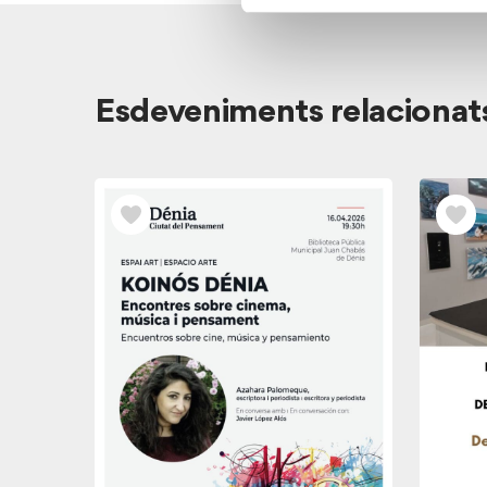
Veure
Esdeveniments relacionat
els
esdeveniments
relacionats