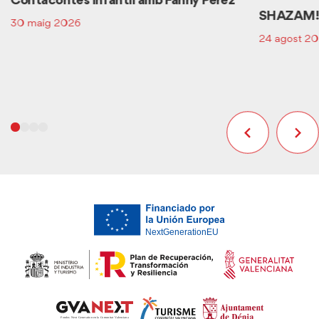
Contacontes infantil amb Fanny Pérez
SHAZAM! L
30 maig 2026
24 agost 2