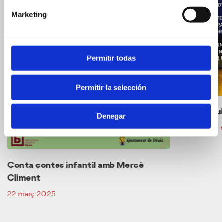
Marketing
Permitir todas
Permitir la selección
Visitas g
Denegar
01 juliol - 
Conta contes infantil amb Mercè
Climent
22 març 2025