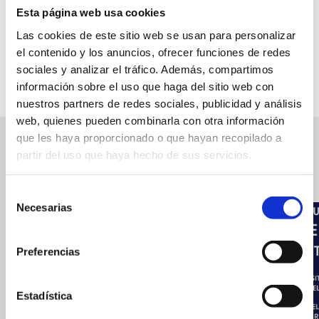
Esta página web usa cookies
Las cookies de este sitio web se usan para personalizar
FAVORITS
el contenido y los anuncios, ofrecer funciones de redes
sociales y analizar el tráfico. Además, compartimos
información sobre el uso que haga del sitio web con
nuestros partners de redes sociales, publicidad y análisis
web, quienes pueden combinarla con otra información
que les haya proporcionado o que hayan recopilado a
partir del uso que haya hecho de sus servicios.
Esdeveniments relacionats
Veure
els
esdeveniments
Selección
Necesarias
relacionats
de
consentimiento
Preferencias
Estadística