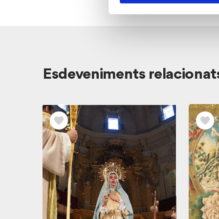
Veure
Esdeveniments relacionat
els
esdeveniments
relacionats