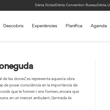
Dénia Sicted
Dénia Convention Bureau
Dénia, 
Descobrix
Experiències
Planifica
Agenda
coneguda
 de les dones”, es representa aquesta obra
dar, de posar consciència en la importància de
 records que la formen i ens formen, encara que
uros en un mercat ambulant. L’entrada és