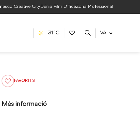
Unesco Creative City
Dénia Film Office
Zona Professional
31°C
VA
FAVORITS
Més informació