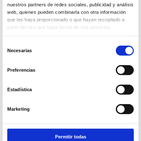
nuestros partners de redes sociales, publicidad y análisis
web, quienes pueden combinarla con otra información
Casa de la cultura.
que les haya proporcionado o que hayan recopilado a
Plaça Jaume I
partir del uso que haya hecho de sus servicios.
965783656
Selección
cultura@ayto-denia.es
Necesarias
de
consentimiento
Entrada lliure
Preferencias
De dilluns a divendres de 11 a 14 i de 17 a 21h.
Dissabtes de 10 a 13:30h
Estadística
Marketing
FAVORITS
Permitir todas