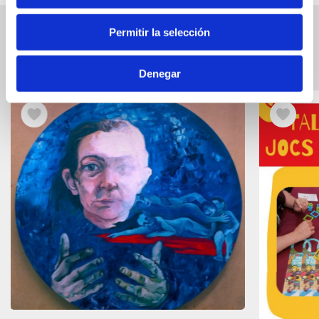
Permitir la selección
Esdeveniments relacionats
Veure
els
Denegar
esdeveniments
relacionats