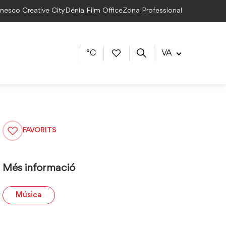
Unesco Creative City
Dénia Film Office
Zona Professional
°C
VA
FAVORITS
Més informació
Música