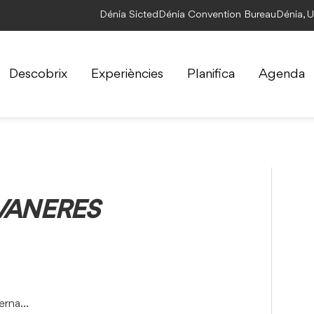
Dénia Sicted
Dénia Convention Bureau
Dénia, 
Descobrix
Experiències
Planifica
Agenda
AVANERES
verna…