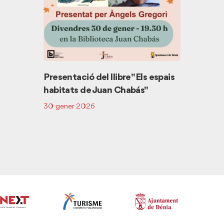
Presentació del llibre "Els espais
Contac
habitats de Juan Chabás"
29 abril
30 gener 2026