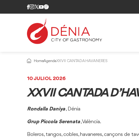
Home
Agenda
XXVII CANTADA HAVANERES
10 JULIOL 2026
XXVII CANTADA D’H
Rondalla Daniya
, Dénia
Grup Piccola Serenata
, València.
Boleros, tangos, cobles, havaneres, cançons de ta