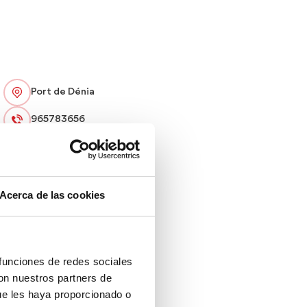
Port de Dénia
965783656
cultura@ayto-denia.es
Entrada lliure
Acerca de las cookies
23 h
 funciones de redes sociales
con nuestros partners de
ue les haya proporcionado o