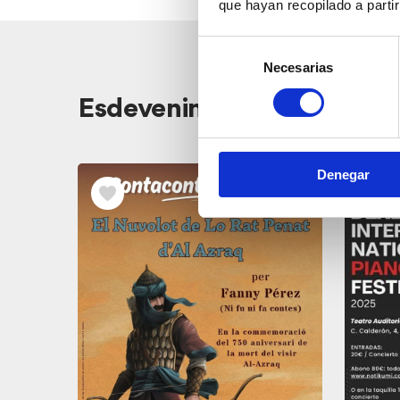
que hayan recopilado a parti
Selección
Necesarias
de
consentimiento
Veure
Esdeveniments relacionat
els
esdeveniments
relacionats
Denegar