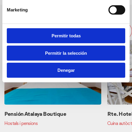
Marketing
Altres restaurants pròxims
Permitir todas
Permitir la selección
Denegar
Pensión Atalaya Boutique
Rte. Hote
Hostals i pensions
Cuina autòc