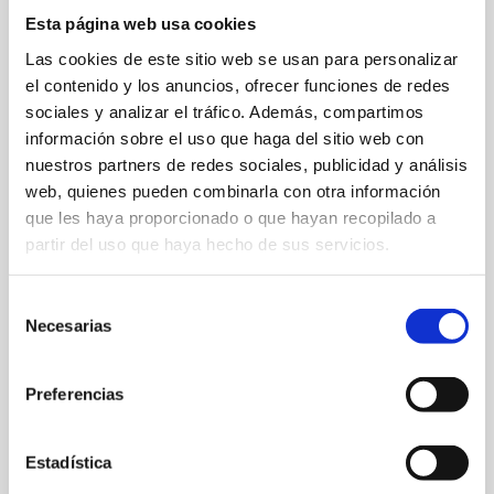
Esta página web usa cookies
Las cookies de este sitio web se usan para personalizar
el contenido y los anuncios, ofrecer funciones de redes
Dársena de Babor Edif. D, Local 7
sociales y analizar el tráfico. Además, compartimos
información sobre el uso que haga del sitio web con
966425007
nuestros partners de redes sociales, publicidad y análisis
reservas@aguademardenia.com
web, quienes pueden combinarla con otra información
que les haya proporcionado o que hayan recopilado a
Web
partir del uso que haya hecho de sus servicios.
Especialitat:
Arrossos i carns
Selección
Capacitat:
60
Necesarias
de
consentimiento
Preferencias
FAVORITS
Estadística