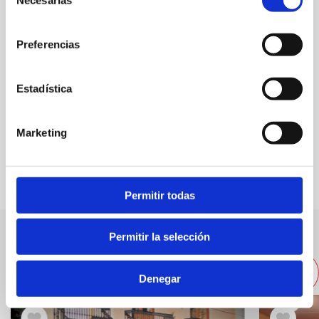
de
C/ Mestre José Moncho Ferrer, s/n
consentimiento
902 422 242
Preferencias
Web
Estadística
Marketing
FAVORITS
Permitir todas
Permitir la selección
Altres empreses properes
Denegar