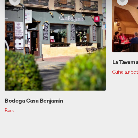
La Taverna
Cuina autòc
Bodega Casa Benjamín
Bars