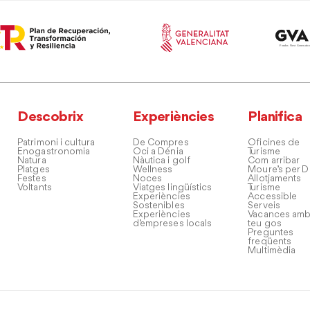
Descobrix
Experiències
Planifica
Patrimoni i cultura
De Compres
Oficines de
Enogastronomia
Oci a Dénia
Turisme
Natura
Nàutica i golf
Com arribar
Platges
Wellness
Moure’s per D
Festes
Noces
Allotjaments
Voltants
Viatges lingüístics
Turisme
Experiències
Accessible
Sostenibles
Serveis
Experiències
Vacances amb
d’empreses locals
teu gos
Preguntes
freqüents
Multimèdia