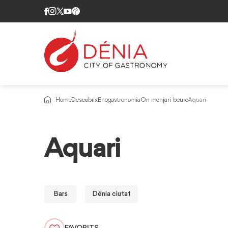
Home
Descobrix
Enogastronomia
On menjar i beure
Aquari
Aquari
Bars
Dénia ciutat