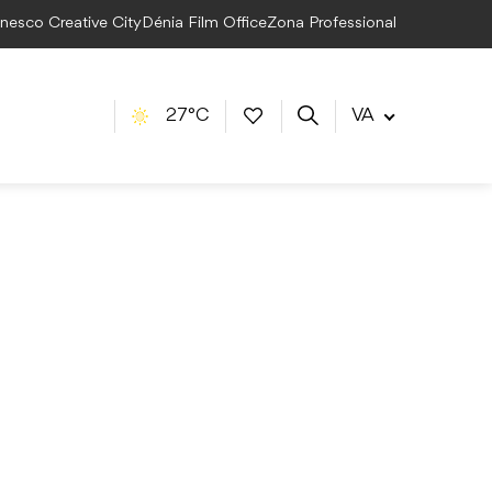
Unesco Creative City
Dénia Film Office
Zona Professional
27°C
VA