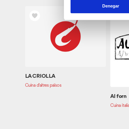
Denegar
LA CRIOLLA
Cuina d'altres països
Al forn
Cuina itali