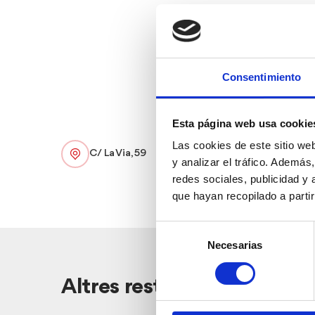
Consentimiento
Esta página web usa cookie
Las cookies de este sitio we
C/ La Via, 59
y analizar el tráfico. Ademá
redes sociales, publicidad y
que hayan recopilado a parti
Selección
Necesarias
de
consentimiento
Altres restaurants pròxim