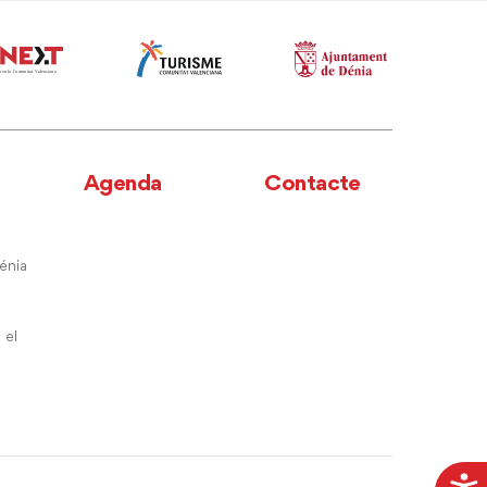
Agenda
Contacte
énia
 el