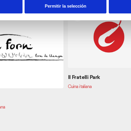
Permitir la selección
Il Fratelli Park
Cuina italiana
ana