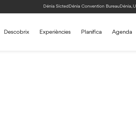
Dénia Sicted
Dénia Convention Bureau
Dénia, 
Descobrix
Experiències
Planifica
Agenda