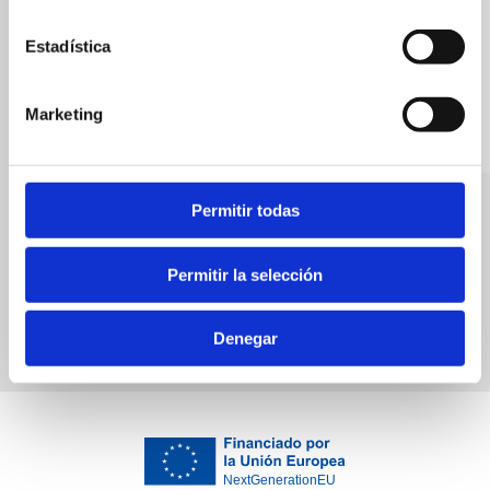
Estadística
Marketing
El Tresmall
Retiro III
Permitir todas
Cuina autòctona
Bars
Permitir la selección
Denegar