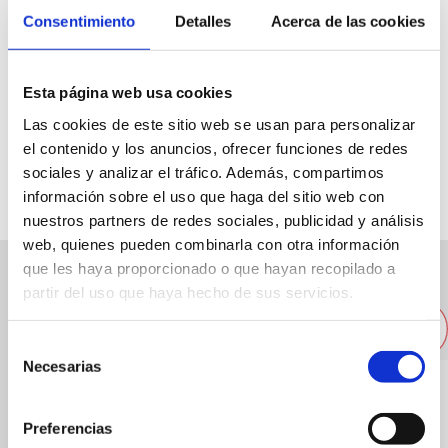
Consentimiento
Detalles
Acerca de las cookies
Ctra. Les Marines, km 4. Urb. Les Barques, 54
Esta página web usa cookies
96 642 05 65
Las cookies de este sitio web se usan para personalizar
el contenido y los anuncios, ofrecer funciones de redes
bassetesimarjals@hotmail.com
sociales y analizar el tráfico. Además, compartimos
información sobre el uso que haga del sitio web con
nuestros partners de redes sociales, publicidad y análisis
web, quienes pueden combinarla con otra información
que les haya proporcionado o que hayan recopilado a
partir del uso que haya hecho de sus servicios.
Altres empreses properes
Selección
Necesarias
de
consentimiento
Preferencias