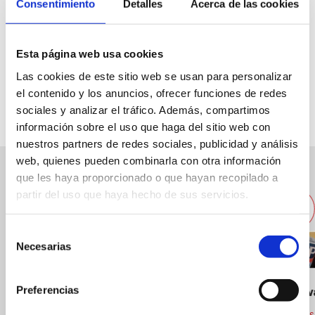
Consentimiento
Detalles
Acerca de las cookies
Explanada cervantes, 4
Esta página web usa cookies
Las cookies de este sitio web se usan para personalizar
Especialitat:
Pizza amb mozzarella de búfala
el contenido y los anuncios, ofrecer funciones de redes
Capacitat:
24
sociales y analizar el tráfico. Además, compartimos
información sobre el uso que haga del sitio web con
nuestros partners de redes sociales, publicidad y análisis
web, quienes pueden combinarla con otra información
que les haya proporcionado o que hayan recopilado a
Altres restaurants pròxims
partir del uso que haya hecho de sus servicios.
Selección
Necesarias
de
consentimiento
Preferencias
The Railw
Cuina d'altres