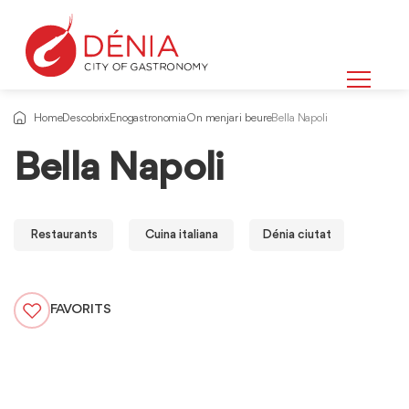
Home
Descobrix
Enogastronomia
On menjar i beure
Bella Napoli
Bella Napoli
Restaurants
Cuina italiana
Dénia ciutat
FAVORITS