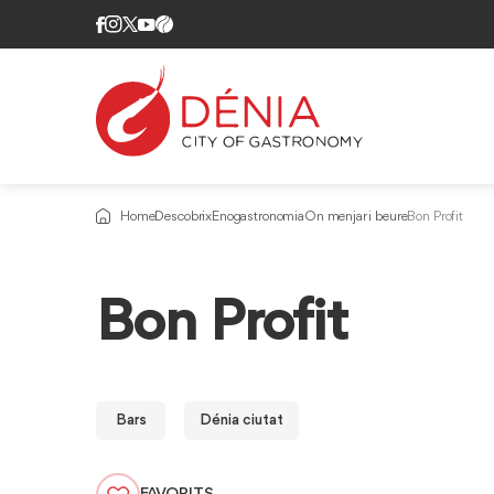
Home
Descobrix
Enogastronomia
On menjar i beure
Bon Profit
Bon Profit
Bars
Dénia ciutat