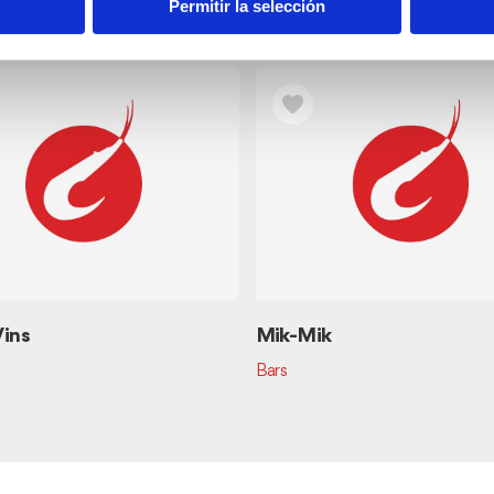
s
Permitir la selección
Vins
Mik-Mik
Bars