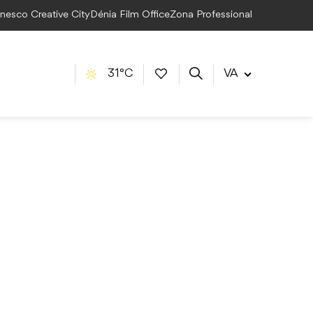
Unesco Creative City
Dénia Film Office
Zona Professional
31°C
VA