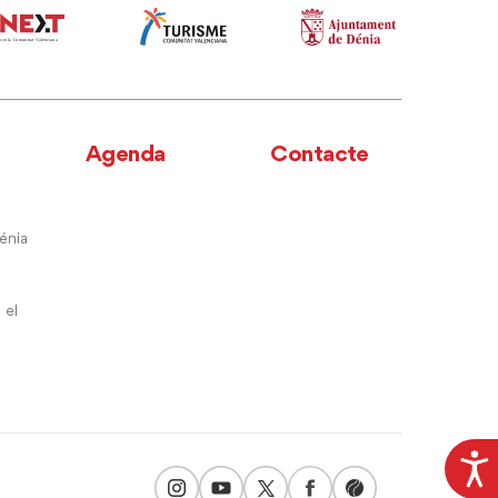
Agenda
Contacte
énia
 el