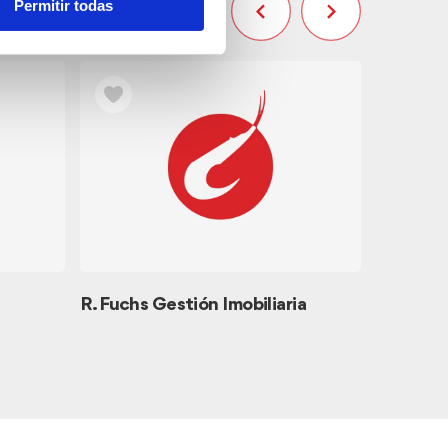
Permitir todas
R. Fuchs Gestión Imobiliaria
Classic 
Bars