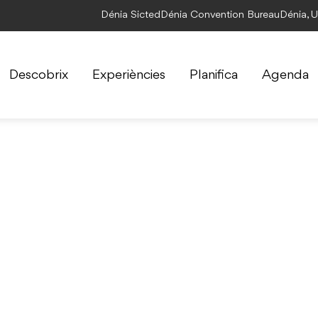
Dénia Sicted
Dénia Convention Bureau
Dénia, 
Descobrix
Experiències
Planifica
Agenda