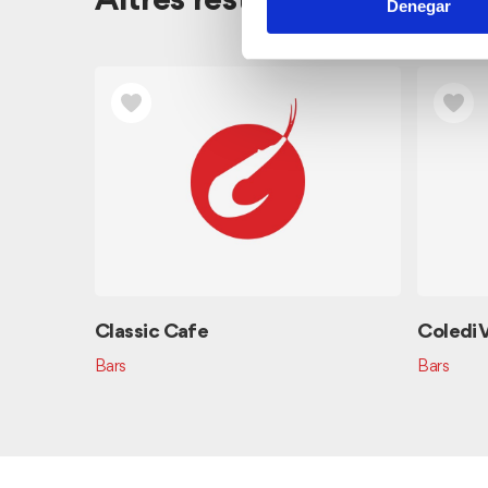
Altres restaurants pròxim
Denegar
ria
Classic Cafe
Coledi 
Bars
Bars