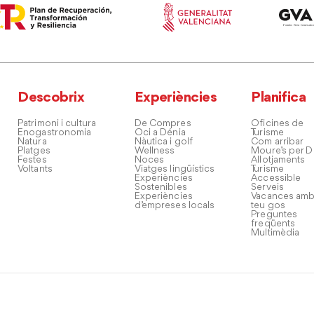
Descobrix
Experiències
Planifica
Patrimoni i cultura
De Compres
Oficines de
Enogastronomia
Oci a Dénia
Turisme
Natura
Nàutica i golf
Com arribar
Platges
Wellness
Moure’s per D
Festes
Noces
Allotjaments
Voltants
Viatges lingüístics
Turisme
Experiències
Accessible
Sostenibles
Serveis
Experiències
Vacances amb
d’empreses locals
teu gos
Preguntes
freqüents
Multimèdia