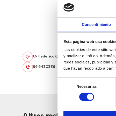
Consentimiento
Esta página web usa cookie
Las cookies de este sitio we
y analizar el tráfico. Ademá
C/ Federico García Lorca
redes sociales, publicidad y
96 6430336
que hayan recopilado a parti
Selección
Necesarias
de
consentimiento