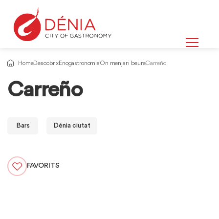
Home
Descobrix
Enogastronomia
On menjar i beure
Carreño
Carreño
Bars
Dénia ciutat
FAVORITS