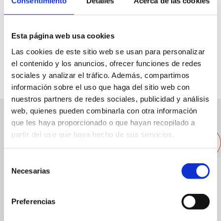
Consentimiento
Detalles
Acerca de las cookies
Avda Montgó 3
Esta página web usa cookies
Las cookies de este sitio web se usan para personalizar
96 6425048
el contenido y los anuncios, ofrecer funciones de redes
sociales y analizar el tráfico. Además, compartimos
información sobre el uso que haga del sitio web con
nuestros partners de redes sociales, publicidad y análisis
web, quienes pueden combinarla con otra información
que les haya proporcionado o que hayan recopilado a
Altres restaurants pròxims
partir del uso que haya hecho de sus servicios.
Selección
Necesarias
de
consentimiento
Preferencias