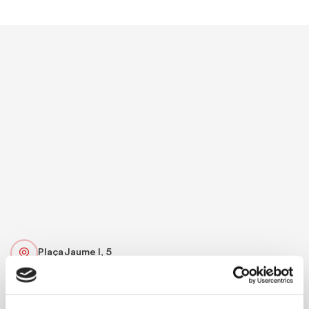
Plaça Jaume I, 5
96 642 96 00
csp_denia@gva.es