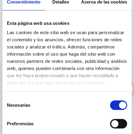
Consentimiento
Detalles
Acerca de las cookies
Esta página web usa cookies
Las cookies de este sitio web se usan para personalizar
FAVORITS
el contenido y los anuncios, ofrecer funciones de redes
sociales y analizar el tráfico. Además, compartimos
información sobre el uso que haga del sitio web con
nuestros partners de redes sociales, publicidad y análisis
web, quienes pueden combinarla con otra información
que les haya proporcionado o que hayan recopilado a
Altres empreses properes
partir del uso que haya hecho de sus servicios.
Selección
Necesarias
de
consentimiento
Preferencias