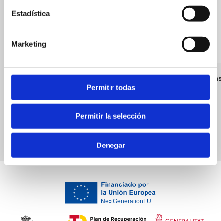
Estadística
Marketing
Avda. Joan Fuster - Camí de Sant Joan
Gabari Pas
Permitir todas
Bars
Permitir la selección
Denegar