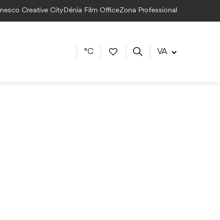
Unesco Creative City
Dénia Film Office
Zona Professional
°C
VA