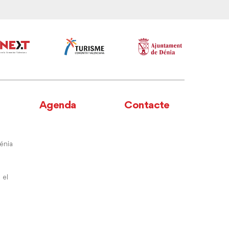
Agenda
Contacte
énia
 el