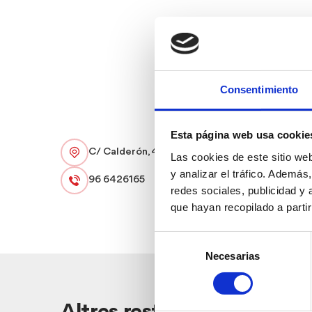
Consentimiento
Esta página web usa cookie
C/ Calderón, 4
Las cookies de este sitio we
y analizar el tráfico. Ademá
96 6426165
redes sociales, publicidad y
que hayan recopilado a parti
Selección
Necesarias
de
consentimiento