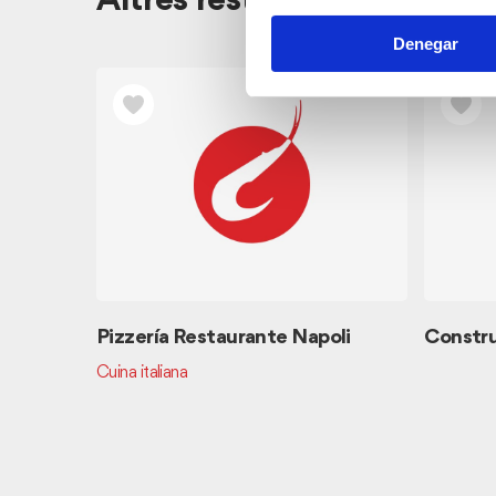
Altres restaurants pròxim
Denegar
Pizzería Restaurante Napoli
Constru
Cuina italiana