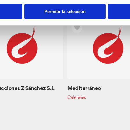
s
Permitir la selección
cciones Z Sánchez S.L
Mediterráneo
Cafeteries