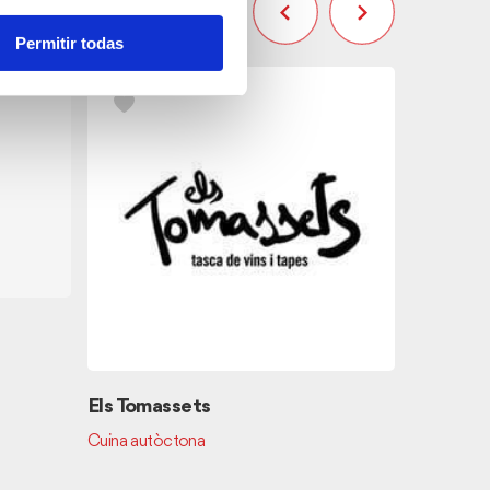
Permitir todas
Pizzería
Cuina italia
Els Tomassets
Cuina autòctona