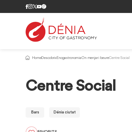
Home
Descobrix
Enogastronomia
On menjar i beure
Centre Social
Centre Social
Bars
Dénia ciutat