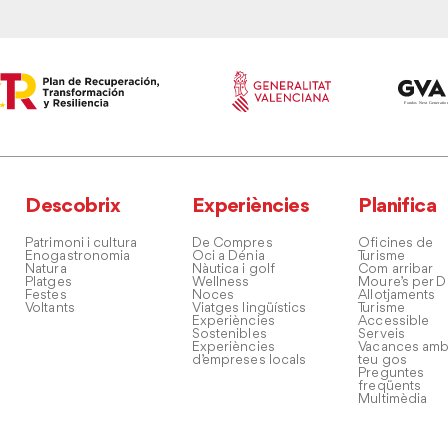
Descobrix
Experiències
Planifica
Patrimoni i cultura
De Compres
Oficines de
Enogastronomia
Oci a Dénia
Turisme
Natura
Nàutica i golf
Com arribar
Platges
Wellness
Moure’s per D
Festes
Noces
Allotjaments
Voltants
Viatges lingüístics
Turisme
Experiències
Accessible
Sostenibles
Serveis
Experiències
Vacances amb
d’empreses locals
teu gos
Preguntes
freqüents
Multimèdia