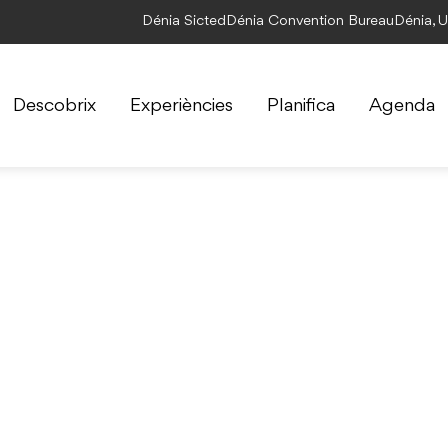
Dénia Sicted
Dénia Convention Bureau
Dénia, 
Descobrix
Experiències
Planifica
Agenda