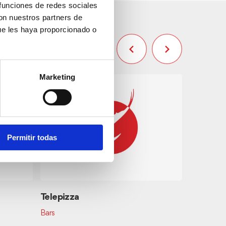
 funciones de redes sociales
con nuestros partners de
ue les haya proporcionado o
Marketing
Permitir todas
Telepizza
Bar dian
Bars
Cuina espa