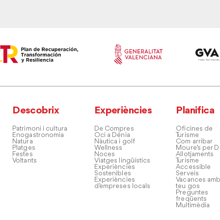
Descobrix
Experiències
Planifica
Patrimoni i cultura
De Compres
Oficines de
Enogastronomia
Oci a Dénia
Turisme
Natura
Nàutica i golf
Com arribar
Platges
Wellness
Moure’s per D
Festes
Noces
Allotjaments
Voltants
Viatges lingüístics
Turisme
Experiències
Accessible
Sostenibles
Serveis
Experiències
Vacances amb
d’empreses locals
teu gos
Preguntes
freqüents
Multimèdia