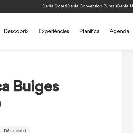
Dénia Sicted
Dénia Convention Bureau
Dénia, 
Descobrix
Experiències
Planifica
Agenda
ca Buiges
)
Dénia ciutat