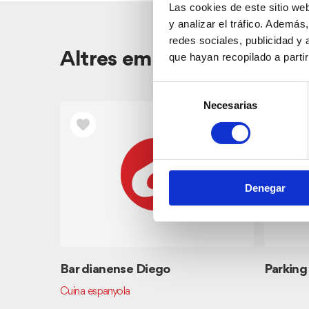
Las cookies de este sitio we
y analizar el tráfico. Ademá
redes sociales, publicidad y
Altres empreses properes
que hayan recopilado a parti
Selección
Necesarias
de
consentimiento
Denegar
Bar dianense Diego
Parking
Cuina espanyola