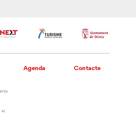
Agenda
Contacte
énia
 el