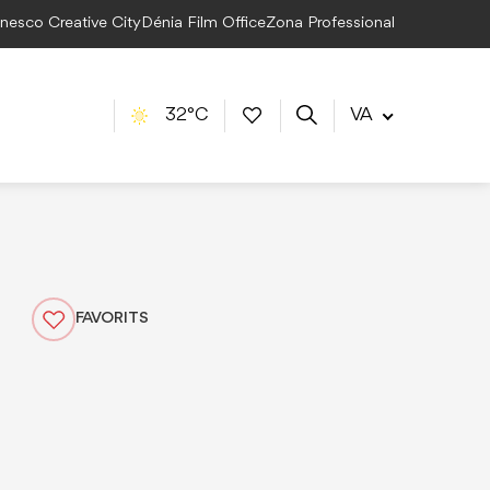
Unesco Creative City
Dénia Film Office
Zona Professional
32°C
VA
FAVORITS