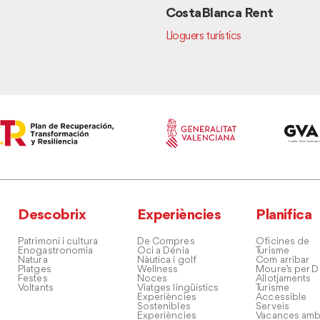
CostaBlanca Rent
Lloguers turístics
Descobrix
Experiències
Planifica
Patrimoni i cultura
De Compres
Oficines de
Enogastronomia
Oci a Dénia
Turisme
Natura
Nàutica i golf
Com arribar
Platges
Wellness
Moure’s per D
Festes
Noces
Allotjaments
Voltants
Viatges lingüístics
Turisme
Experiències
Accessible
Sostenibles
Serveis
Experiències
Vacances amb