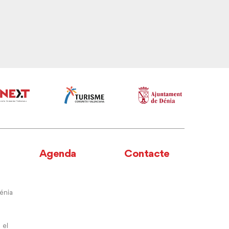
Agenda
Contacte
énia
 el