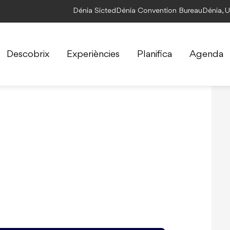
Dénia Sicted
Dénia Convention Bureau
Dénia, 
Descobrix
Experiències
Planifica
Agenda