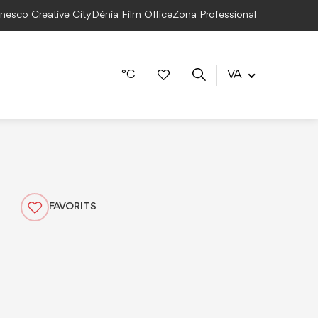
Unesco Creative City
Dénia Film Office
Zona Professional
°C
VA
FAVORITS