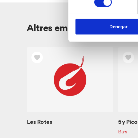
Altres empreses properes
Denegar
Les Rotes
5 y Pico
Bars