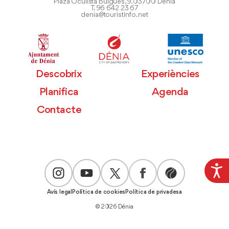
Plaza Oculista Buigues, 9. 03700 Dénia
T. 96 642 23 67
denia@touristinfo.net
Descobrix
Experiències
Planifica
Agenda
Contacte
Avís legal
Política de cookies
Política de privadesa
© 2026 Dénia