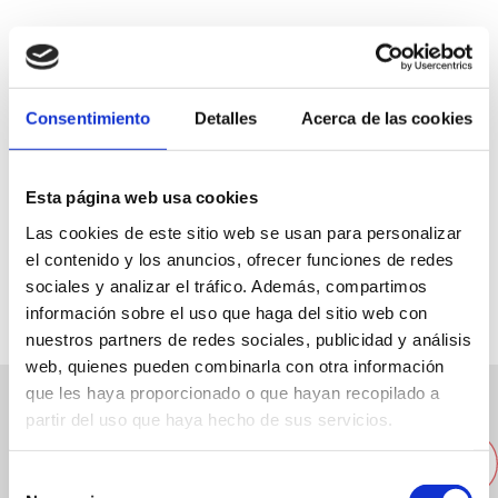
Consentimiento
Detalles
Acerca de las cookies
C/ Sanchís Guarner, 4
96 578 41 90
Esta página web usa cookies
No tiene
Las cookies de este sitio web se usan para personalizar
el contenido y los anuncios, ofrecer funciones de redes
Web
sociales y analizar el tráfico. Además, compartimos
información sobre el uso que haga del sitio web con
nuestros partners de redes sociales, publicidad y análisis
web, quienes pueden combinarla con otra información
que les haya proporcionado o que hayan recopilado a
partir del uso que haya hecho de sus servicios.
Altres empreses properes
Selección