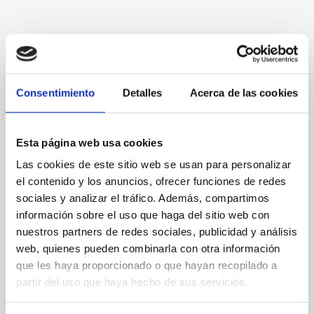
Centr. Comercial Las Brisas, 25
Consentimiento
Detalles
Acerca de las cookies
96 5782715
Esta página web usa cookies
central@cosba.com
Las cookies de este sitio web se usan para personalizar
Web
el contenido y los anuncios, ofrecer funciones de redes
sociales y analizar el tráfico. Además, compartimos
información sobre el uso que haga del sitio web con
nuestros partners de redes sociales, publicidad y análisis
web, quienes pueden combinarla con otra información
FAVORITS
que les haya proporcionado o que hayan recopilado a
partir del uso que haya hecho de sus servicios.