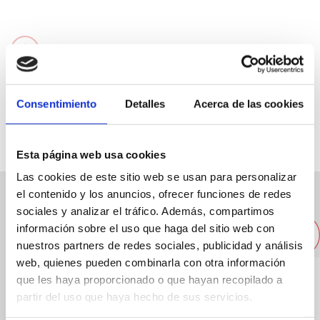
Paseo del Saladar, 102
96 5786061
Consentimiento
Detalles
Acerca de las cookies
info@costesa.com
Esta página web usa cookies
Las cookies de este sitio web se usan para personalizar
el contenido y los anuncios, ofrecer funciones de redes
Altres empreses properes
sociales y analizar el tráfico. Además, compartimos
información sobre el uso que haga del sitio web con
nuestros partners de redes sociales, publicidad y análisis
web, quienes pueden combinarla con otra información
que les haya proporcionado o que hayan recopilado a
partir del uso que haya hecho de sus servicios.