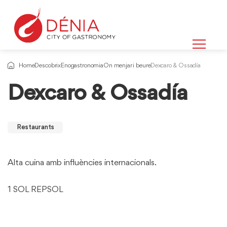
Home
Descobrix
Enogastronomia
On menjar i beure
Dexcaro & Ossadía
Dexcaro & Ossadía
Restaurants
Alta cuina amb influències internacionals.
1 SOL REPSOL