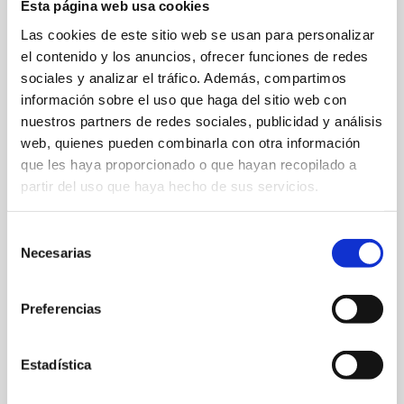
Esta página web usa cookies
Las cookies de este sitio web se usan para personalizar
el contenido y los anuncios, ofrecer funciones de redes
sociales y analizar el tráfico. Además, compartimos
información sobre el uso que haga del sitio web con
nuestros partners de redes sociales, publicidad y análisis
web, quienes pueden combinarla con otra información
Carrer Abu-S-Salt, 1
que les haya proporcionado o que hayan recopilado a
633032614
partir del uso que haya hecho de sus servicios.
dexcaro.info@gmail.com
Selección
Necesarias
Web
de
consentimiento
Preferencias
FAVORITS
Estadística