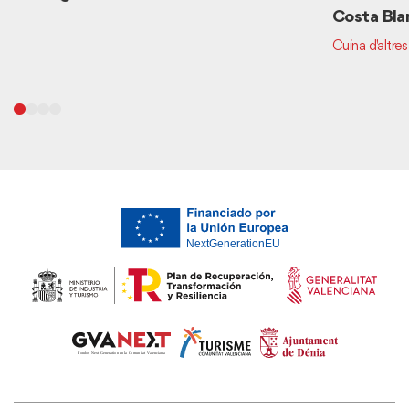
Costa Bla
Cuina d'altres