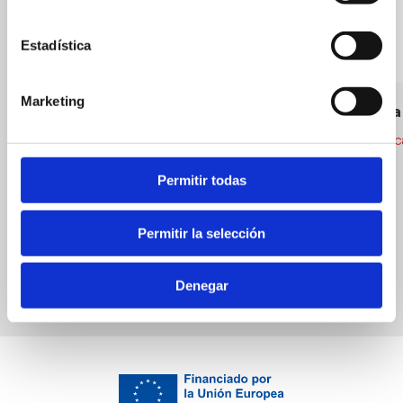
Estadística
Marketing
NOGUERA
Bocatería
Cuina autòctona
Cuina americ
Permitir todas
Permitir la selección
Denegar