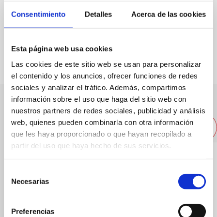
Capacitat:
70
Consentimiento
Detalles
Acerca de las cookies
FAVORITS
Esta página web usa cookies
Las cookies de este sitio web se usan para personalizar
el contenido y los anuncios, ofrecer funciones de redes
sociales y analizar el tráfico. Además, compartimos
información sobre el uso que haga del sitio web con
nuestros partners de redes sociales, publicidad y análisis
Altres restaurants pròxims
web, quienes pueden combinarla con otra información
que les haya proporcionado o que hayan recopilado a
partir del uso que haya hecho de sus servicios.
Selección
Necesarias
de
consentimiento
Preferencias