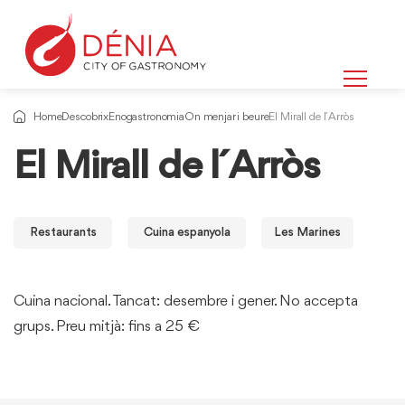
Home
Descobrix
Enogastronomia
On menjar i beure
El Mirall de l´Arròs
El Mirall de l´Arròs
Restaurants
Cuina espanyola
Les Marines
Cuina nacional. Tancat: desembre i gener. No accepta
grups. Preu mitjà: fins a 25 €