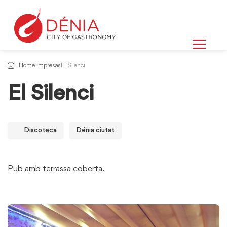
Home
Empresas
El Silenci
El Silenci
Discoteca
Dénia ciutat
Pub amb terrassa coberta.